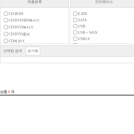
제품분류
인터페이스
CD-ROM
E-IDE
SATA
CD/DVD/BD복사기
USB
CD/DVD복사기
USB + WAN
CD/DVD콤보
USB2.0
CD레코더
USB3.x 5Gbps
DVD-ROM
선택한 검색
초기화
DVD레코더
DVD멀티레코더
FDD
FDD 주변용품
ODD 주변용품
ODD 케이스
공미디어 (CD)
공미디어 (DVD)
공미디어 (기타)
공미디어 (블루레이)
미디어 보관함
블루레이-ROM